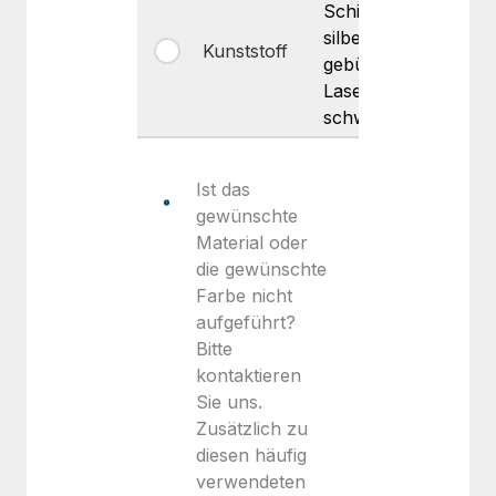
Schicht
silber-
Kunststoff
Glänz
gebürstet
Lasergravur
schwarz
Ist das
gewünschte
Material oder
die gewünschte
Farbe nicht
aufgeführt?
Bitte
kontaktieren
Sie uns.
Zusätzlich zu
diesen häufig
verwendeten