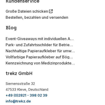
Kundenservice
Große Dateien schicken
Bestellen, bezahlen und versenden
Blog
Event-Giveaways mit individuellen Aufklebern
Park- und Zufahrtsschilder für Betriebsflächen
Nachhaltige Papieraufkleber für umweltbewusste Marken
Vollfarbige Papieraufkleber auf Bögen für Produktmuster und Verpackungsproben
Kennzeichnung von Medizinprodukten mit Datamatrix-Aufklebern
trekz GmbH
Siemensstraße 32
47533 Kleve, Deutschland
+49 (0)2821 - 398 02 39
info@trekz.de