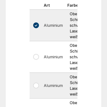
Art
Farbe
Oberf
Oberste
Schicht
Aluminium
schwarz
Matt
Lasergravur
weiß
Oberste
Schicht
Aluminium
schwarz
Matt
Lasergravur
weiß
Oberste
Schicht rot
Aluminium
Glänz
Lasergravur
weiß
Oberste