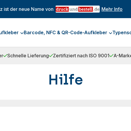
kz ist der neue Name von
Mehr Info
.
ufkleber
Barcode, NFC & QR-Code-Aufkleber
Typensc
er
Schnelle Lieferung
Zertifiziert nach ISO 9001
A-Marke
Hilfe