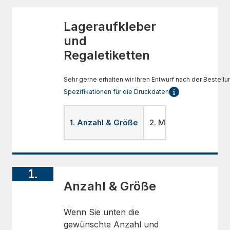
Lageraufkleber
und
Regaletiketten
Sehr gerne erhalten wir Ihren Entwurf nach der Bestellu
Spezifikationen für die Druckdaten
1. Anzahl & Größe
2. Material
3. Lami
1.
Anzahl & Größe
Wenn Sie unten die
gewünschte Anzahl und