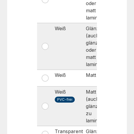
oder
(Polar
matt zu
Grip®)
laminieren)
Weiß
Glänzend
Dauerha
(auch
glänzend
oder
matt zu
laminieren)
Weiß
Matt
Dauerha
Weiß
Matt
Dauerha
(auch
PVC-frei
glänzend
zu
laminieren)
Transparent
Glänzend
Dauerha