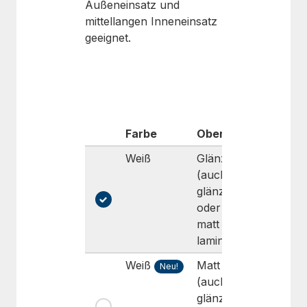
Außeneinsatz und
mittellangen Inneneinsatz
geeignet.
Farbe
Oberfläche
Haftun
Weiß
Glänzend
Dauerha
(auch
High-ta
glänzend
oder
matt zu
laminieren)
Weiß
Matt
Dauerha
Neu!
(auch
Super-
glänzend
High-ta