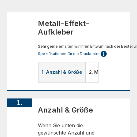
Metall-Effekt-
Aufkleber
Sehr gerne erhalten wir Ihren Entwurf nach der Bestellu
Spezifikationen für die Druckdaten
1. Anzahl & Größe
2. Material
3. Lami
1.
Anzahl & Größe
Wenn Sie unten die
gewünschte Anzahl und