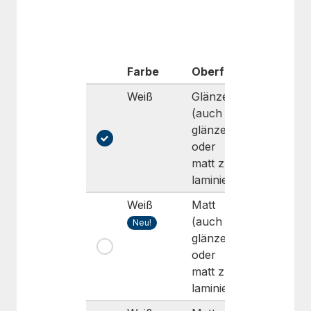
Farbe
Oberfläche
Haftung
Weiß
Glänzend
Dauerhaf
(auch
High-tac
glänzend
oder
matt zu
laminieren)
Weiß
Matt
Dauerhaf
(auch
Super-
Neu!
glänzend
High-tac
oder
(Polar
matt zu
Grip®)
laminieren)