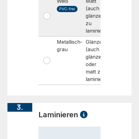
Weiß
Matt
Dauerhaf
(auch
PVC-frei
glänzend
zu
laminieren)
Metallisch-
Glänzend
Dauerhaf
grau
(auch
glänzend
oder
matt zu
laminieren)
3.
Laminieren