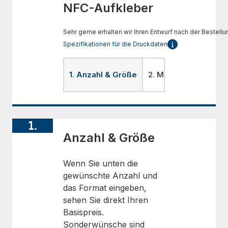
NFC-Aufkleber
Sehr gerne erhalten wir Ihren Entwurf nach der Bestellu
Spezifikationen für die Druckdaten
1. Anzahl & Größe
2. Material
3. Lami
1.
Anzahl & Größe
Wenn Sie unten die
gewünschte Anzahl und
das Format eingeben,
sehen Sie direkt Ihren
Basispreis.
Sonderwünsche sind